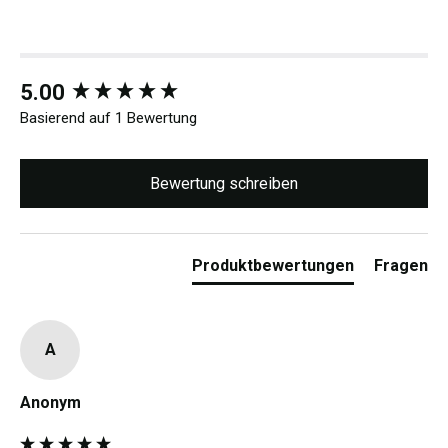
New content loaded
5.00
Basierend auf 1 Bewertung
Bewertung schreiben
Produktbewertungen
Fragen
A
Anonym