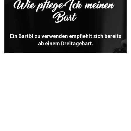
Wie pflege Ich meinen
Bart
Ein Bartöl zu verwenden empfiehlt sich bereits
ab einem Dreitagebart.
Es schützt die Haut ideal vor Wasserverlust, pflegt die
Haare und die Haut darunter. Durch das
durchblutungsfördernde Öl der Latschenkiefer kann der
Juckreiz vor allem bei kürzeren Bärten gelindert werden.
Massiere das Öl in den Bart ein und verteile es
anschließend mit einer Bartbürste in den Bart und auf die
Haut. Dein Bart wird dadurch spürbar weicher und riecht
nach unseren dezenten Duftnoten aus Orange und
Zitrone in Kombination mit dem Öl der Latschenkiefer.