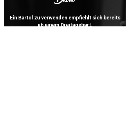
Ein Bartöl zu verwenden empfiehlt sich bereits
ab einem Dreitagebart.
Es schützt die Haut ideal vor Wasserverlust, pflegt die
Haare und die Haut darunter. Durch das
durchblutungsfördernde Öl der Latschenkiefer kann der
Juckreiz vor allem bei kürzeren Bärten gelindert werden.
Massiere das Öl in den Bart ein und verteile es
anschließend mit einer Bartbürste in den Bart und auf die
Haut. Dein Bart wird dadurch spürbar weicher und riecht
nach unseren dezenten Duftnoten aus Orange und
Zitrone in Kombination mit dem Öl der Latschenkiefer.
Die Haut erhält zusätzlich Fett und Feuchtigkeit. Ab einer
Bartlänge von ca. 1-2 cm ist es von Vorteil einen
Bartbalsam zu verwenden. Der Bart wir dadurch nicht nur