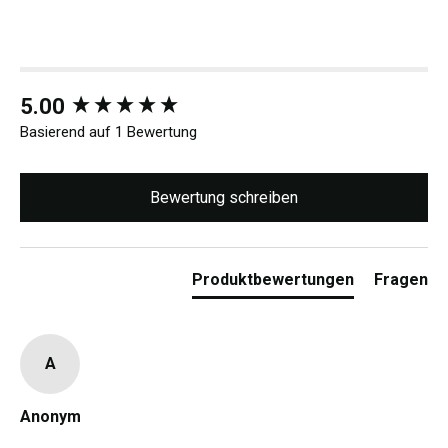
New content loaded
5.00
Basierend auf 1 Bewertung
Bewertung schreiben
Produktbewertungen
Fragen
A
Anonym