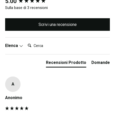
New content loaded
5.00
Sulla base di 3 recensioni
Scrivi una recensione
Cerca:
Elenca
Recensioni Prodotto
Domande
A
Anonimo